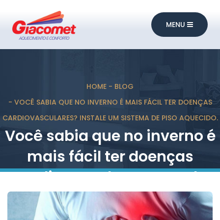
MENU
HOME
BLOG
VOCÊ SABIA QUE NO INVERNO É MAIS FÁCIL TER DOENÇAS
CARDIOVASCULARES? INSTALE UM SISTEMA DE PISO AQUECIDO.
Você sabia que no inverno é
mais fácil ter doenças
cardiovasculares? Instale
um sistema de piso
aquecido.